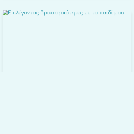
PLAYING
Επιλέγοντας δραστηριότητες με το
παιδί μου
ΕΠΙΛΕΓΟΝΤΑΣ ΔΡΑΣΤΗΡΙΟΤΗΤΕΣ ΜΕ ΤΟ ΠΑΙΔΙ ΜΟΥ..
Η νέα σχολική χρονιά ξεκινά και όπως κάθε χρόνο
γονείς και παιδιά σχεδιάζουν άλλοι...